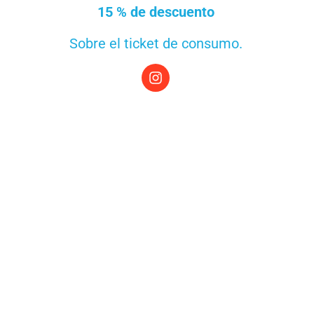
1
5
% de d
escuento
Sobre
el ticket de consumo.