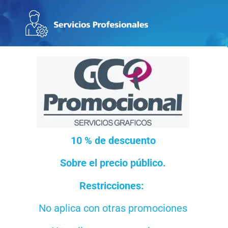
10
% de d
escuento
Sobre el precio público
.
Restricciones:
No aplica con otras promociones