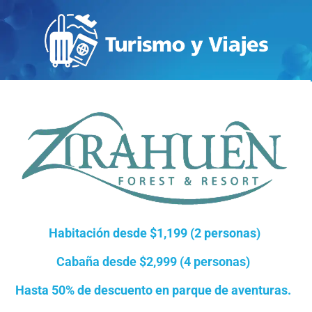
Habitación
desde
$1,199
(2 personas)
Cabaña
desde
$2,999
(4 personas)
Hasta 50%
de descuento en parque de aventuras.